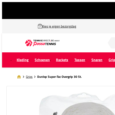
Kies je eigen bezorgdag
Zoek naar...
Kleding
Schoenen
Rackets
Tassen
Snaren
Gri
Grips
Dunlop Super-Tac Overgrip 30 St.