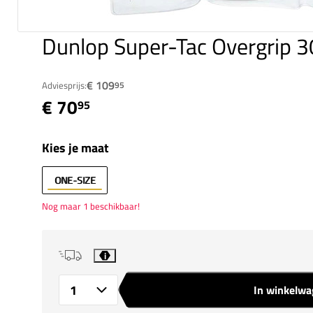
Dunlop Super-Tac Overgrip 30
€ 109
Adviesprijs:
95
€ 70
95
Kies je maat
ONE-SIZE
Nog maar 1 beschikbaar!
i
In winkelw
Aantal