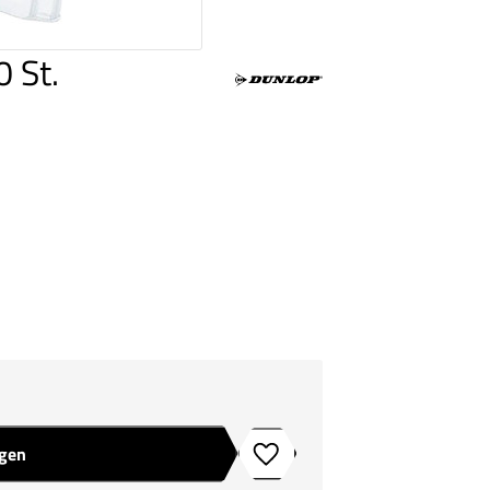
 St.
agen
Toevoegen aan verlanglijstje