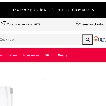
15% korting
op alle NikeCourt items! Code:
NIKE15
Gratis verzending > €79
Gemakkelijk retou
Zoeken
ps
Ballen
Accessoires
SALE
Overig