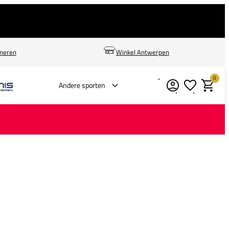
rneren
Winkel Antwerpen
0
Verlanglijstje
Winkelm
Andere sporten