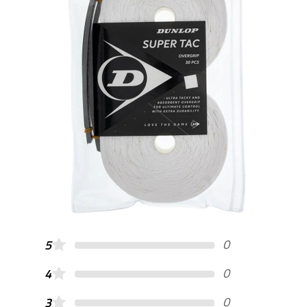
0
5
0
4
0
3