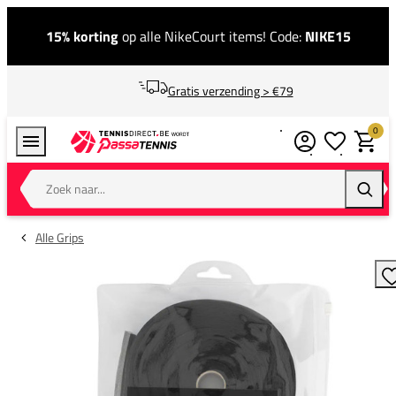
15% korting
op alle NikeCourt items! Code:
NIKE15
Gratis verzending > €79
0
Verlanglijstj
Winkel
Zoek naar...
Zoeke
Alle Grips
T