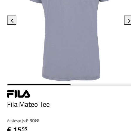
Fila Mateo Tee
€ 30
Adviesprijs:
95
€ 15
95