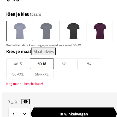
Kies je kleur
paars
We hebben deze kleur nog op voorraad voor maat 50-M!
Kies je maat
Maatadvies
48-S
50-M
52-L
54
56-XXL
58-XXXL
Nog maar 1 beschikbaar!
i
In winkelwagen
Aantal