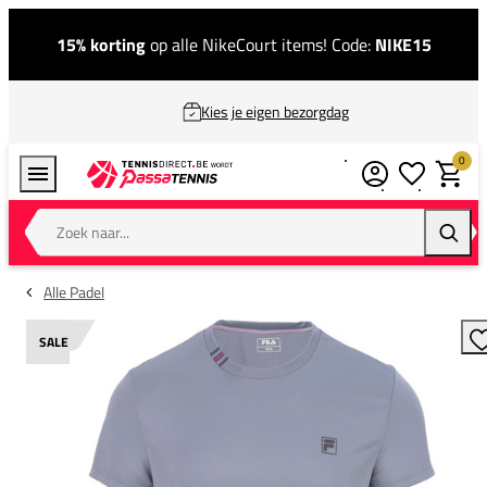
15% korting
op alle NikeCourt items! Code:
NIKE15
Kies je eigen bezorgdag
0
Verlanglijstj
Winkel
Zoek naar...
Zoeke
Alle Padel
SALE
T