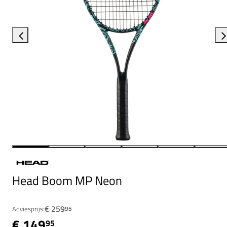
Head Boom MP Neon
€ 259
Adviesprijs:
95
€ 149
95