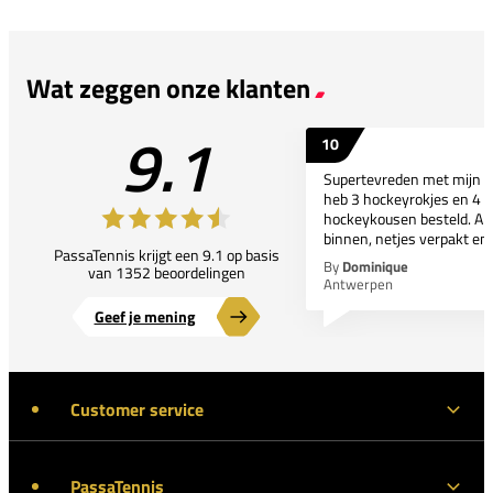
Wat zeggen onze klanten
9.1
10
Supertevreden met mijn bes
heb 3 hockeyrokjes en 4 p
hockeykousen besteld. All
binnen, netjes verpakt en..
PassaTennis krijgt een 9.1 op basis
By
Dominique
van 1352 beoordelingen
Antwerpen
Geef je mening
Customer service
PassaTennis