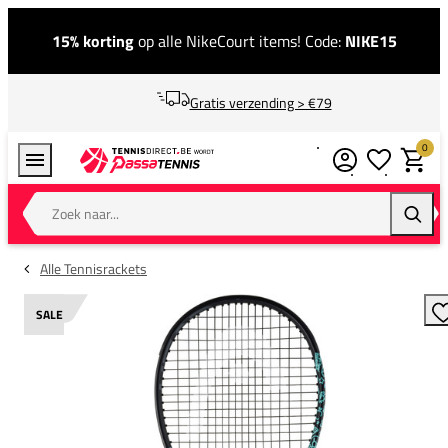
15% korting
op alle NikeCourt items! Code:
NIKE15
Gratis verzending > €79
0
Verlanglijstj
Winkel
Zoek naar...
Zoeke
Alle Tennisrackets
SALE
T