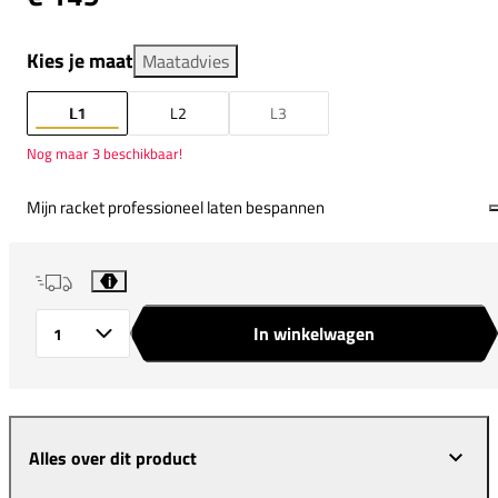
Kies je maat
Maatadvies
L1
L2
L3
Nog maar 3 beschikbaar!
Mijn racket professioneel laten bespannen
i
In winkelwagen
Aantal
Alles over dit product