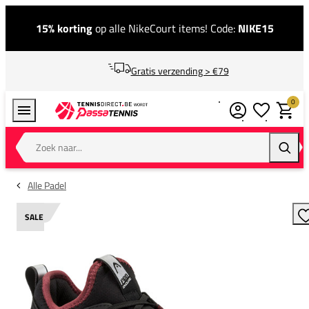
15% korting
op alle NikeCourt items! Code:
NIKE15
Gratis verzending > €79
0
Verlanglijstj
Winkel
Zoek naar...
Zoeke
Alle Padel
SALE
T