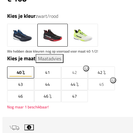
Kies je kleur
zwart/rood
We hebben deze kleuren nog op voorraad voor maat 40 1/2!
Kies je maat
Maatadvies
40 ½
41
42
42 ½
43
44
44 ½
45
46
46 ½
47
Nog maar 1 beschikbaar!
i