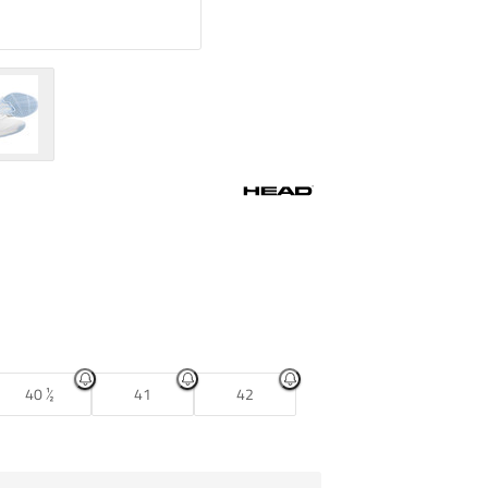
40 ½
41
42