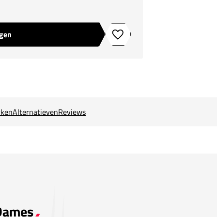
agen
Toevoegen aan verlanglijstje
ken
Alternatieven
Reviews
 Dames