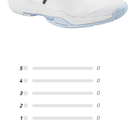
0
5
0
4
0
3
0
2
0
1