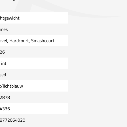
chtgewicht
mes
avel, Hardcourt, Smashcourt
26
rint
eed
t/lichtblauw
2878
4336
8772064020