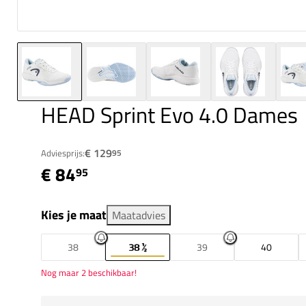
HEAD Sprint Evo 4.0 Dames
€ 129
Adviesprijs:
95
€ 84
95
Kies je maat
Maatadvies
38
38 ½
39
40
Nog maar 2 beschikbaar!