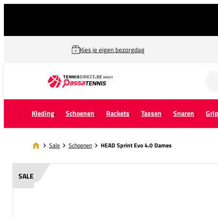
Kies je eigen bezorgdag
Zoek naar...
Kleding
Schoenen
Rackets
Tassen
Snaren
Gri
Sale
Schoenen
HEAD Sprint Evo 4.0 Dames
SALE