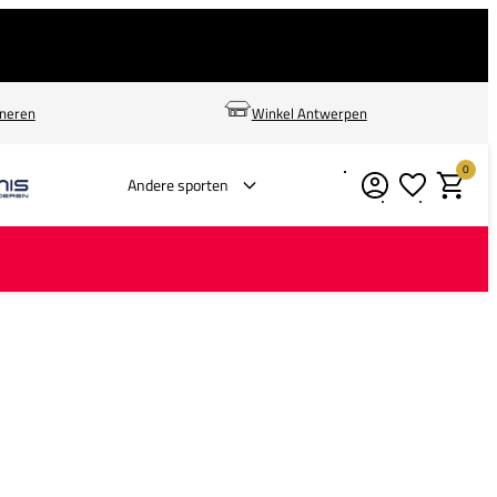
rneren
Winkel Antwerpen
0
Verlanglijstje
Winkelm
Andere sporten