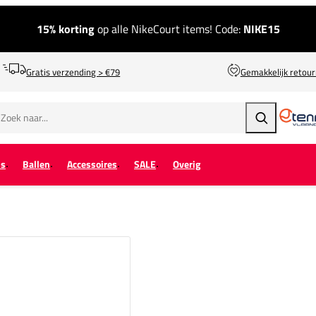
15% korting
op alle NikeCourt items! Code:
NIKE15
Gratis verzending > €79
Gemakkelijk retou
Zoeken
ps
Ballen
Accessoires
SALE
Overig