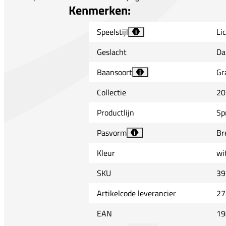
Kenmerken:
Speelstijl
Li
i
Geslacht
Da
Baansoort
Gr
i
Collectie
20
Productlijn
Sp
Pasvorm
Br
i
Kleur
wi
SKU
39
Artikelcode leverancier
27
EAN
19