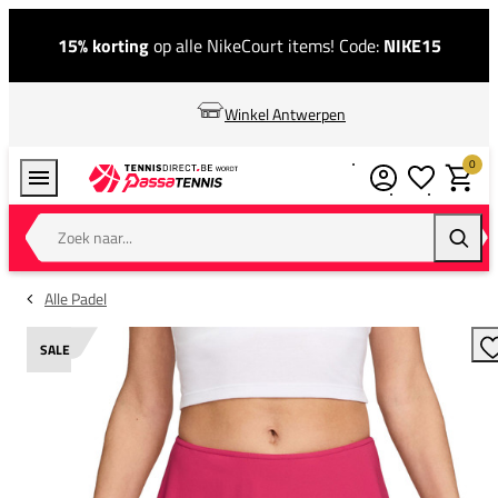
15% korting
op alle NikeCourt items! Code:
NIKE15
Winkel Antwerpen
0
Verlanglijstj
Winkel
Zoek naar...
Zoeke
Alle Padel
SALE
T