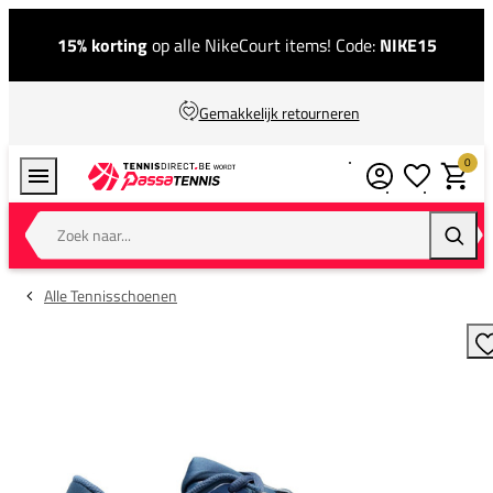
15% korting
op alle NikeCourt items! Code:
NIKE15
Gemakkelijk retourneren
0
Verlanglijstj
Winkel
Zoek naar...
Zoeke
Alle Tennisschoenen
T