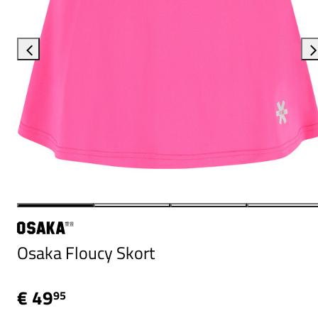
Osaka Floucy Skort
€ 49
95