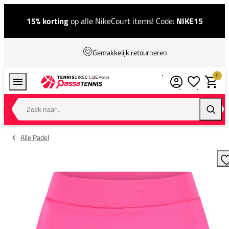
15% korting
op alle NikeCourt items! Code:
NIKE15
Gemakkelijk retourneren
0
Verlanglijstj
Winkel
Zoek naar...
Zoeke
Alle Padel
T