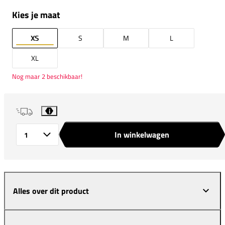
Kies je maat
XS
S
M
L
XL
Nog maar 2 beschikbaar!
i
In winkelwagen
Aantal
Alles over dit product