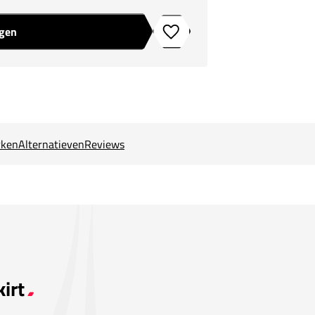
agen
Toevoegen aan verlanglijstje
ken
Alternatieven
Reviews
irt