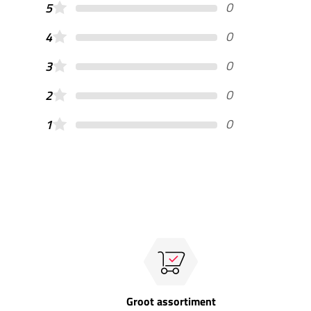
0
5
0
4
0
3
0
2
0
1
Groot assortiment