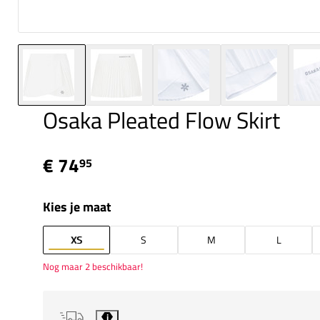
Osaka Pleated Flow Skirt
€ 74
95
Kies je maat
XS
S
M
L
Nog maar 2 beschikbaar!
i