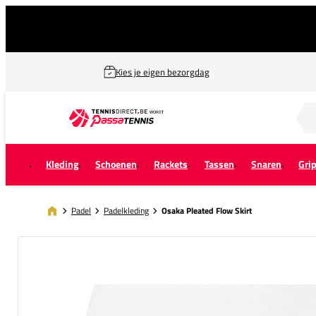
Kies je eigen bezorgdag
Zoek naar...
Kleding
Schoenen
Rackets
Tassen
Snaren
Gri
Padel
Padelkleding
Osaka Pleated Flow Skirt