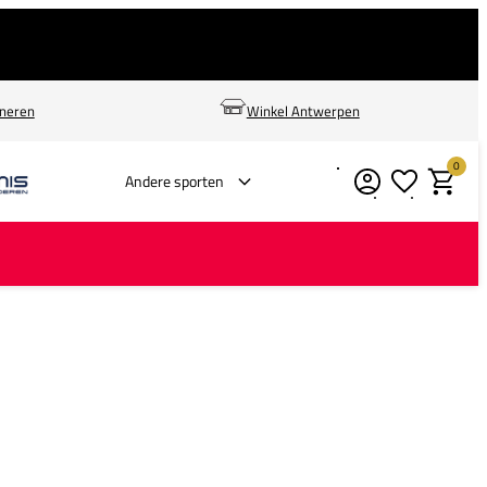
rneren
Winkel Antwerpen
0
Verlanglijstje
Winkelm
Andere sporten