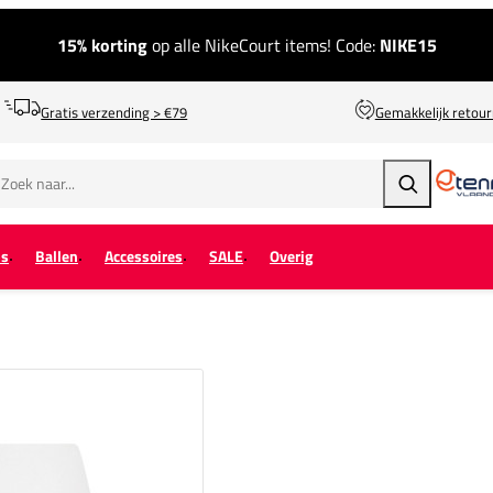
15% korting
op alle NikeCourt items! Code:
NIKE15
Gratis verzending > €79
Gemakkelijk retou
Zoeken
ps
Ballen
Accessoires
SALE
Overig