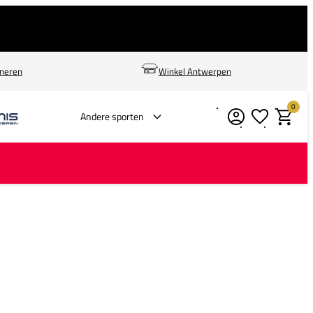
rneren
Winkel Antwerpen
0
Verlanglijstje
Winkelm
Andere sporten