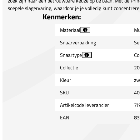
zoek zijn naar een betrouwbare keuze op de baan. Met de Prin
soepele slagervaring, waardoor je je volledig kunt concentreren
Kenmerken:
Materiaal
Mu
i
Snaarverpakking
Se
Snaartype
Co
i
Collectie
20
Kleur
zw
SKU
40
Artikelcode leverancier
7J
EAN
83