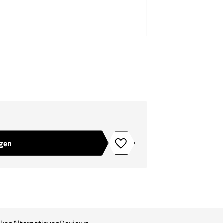
agen
Toevoegen aan verlanglijstje
ken
Alternatieven
Reviews