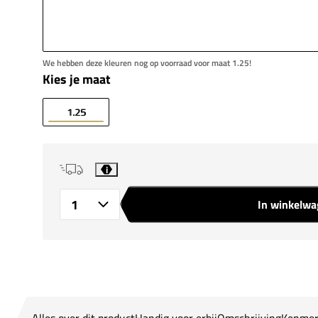
We hebben deze kleuren nog op voorraad voor maat 1.25!
Kies je maat
1.25
i
In winkelw
Aantal
Alles over dit product
Handig voor erbij
Omschrijving
Kenmer