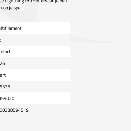
ce Lightning Pro Set ervaar je een
 op je spel.
ltifilament
t
mfort
26
art
5335
959020
00338594519