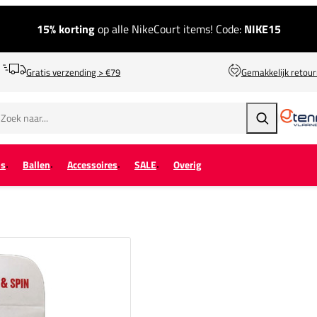
15% korting
op alle NikeCourt items! Code:
NIKE15
Gratis verzending > €79
Gemakkelijk retou
Zoeken
ps
Ballen
Accessoires
SALE
Overig