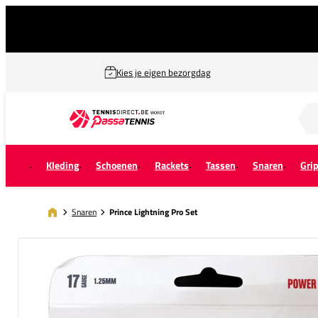
Kies je eigen bezorgdag
Zoek naar...
Kleding
Schoenen
Rackets
Tassen
Snaren
Gri
Snaren
Prince Lightning Pro Set