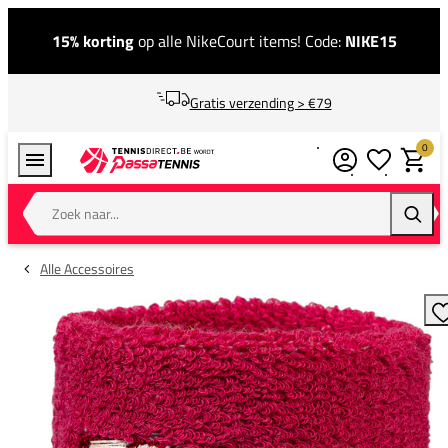
15% korting
op alle NikeCourt items! Code:
NIKE15
Gratis verzending > €79
0
Verlanglijstj
Winkel
Zoek naar...
Zoeke
Alle Accessoires
T