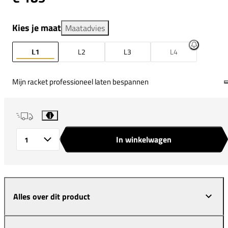
Kies je maat
Maatadvies
L1
L2
L3
L4
Mijn racket professioneel laten bespannen
i
In winkelwagen
Aantal
Alles over dit product