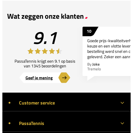
Wat zeggen onze klanten
9.1
10
Goede prijs-kwaliteitverho
keuze en een vlotte leveri
bestelling werd snel en co
geleverd. Zeker een aanra
PassaTennis krijgt een 9.1 op basis
By
Joke
van 1345 beoordelingen
Tremelo
Geef je mening
Customer service
PassaTennis