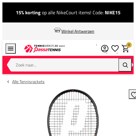
15% korting
op alle NikeCourt items! Code:
NIKE15
Winkel Antwerpen
0
Verlanglijstj
Winkel
Zoek naar...
Zoeke
Alle Tennisrackets
T