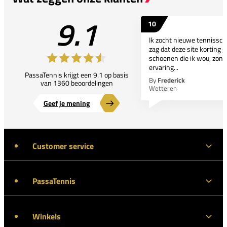
9.1
10
Ik zocht nieuwe tennissc
zag dat deze site korting g
schoenen die ik wou, zond
ervaring...
PassaTennis krijgt een 9.1 op basis
By
Frederick
van 1360 beoordelingen
Wetteren
Geef je mening
Customer service
PassaTennis
Winkels