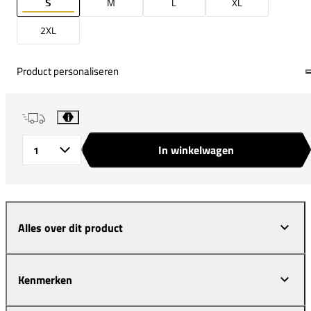
S
M
L
XL
2XL
Product personaliseren
i
In winkelwagen
Aantal
Alles over dit product
Kenmerken