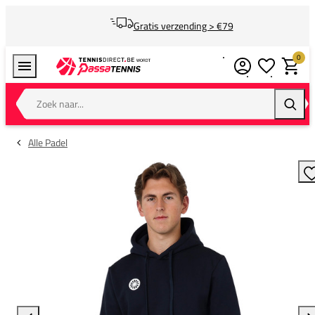
Gratis verzending > €79
0
Verlanglijstj
Winkel
Zoek naar...
Zoeke
Alle Padel
T