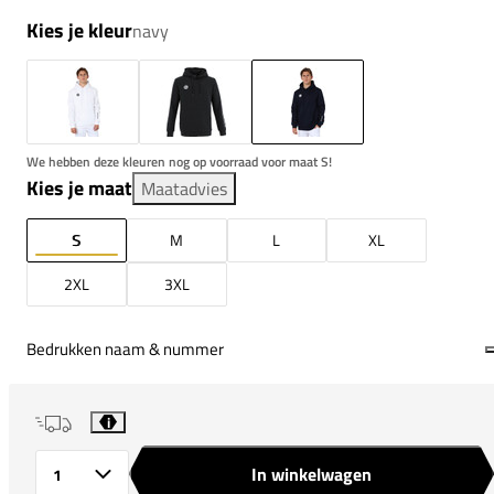
Kies je kleur
navy
We hebben deze kleuren nog op voorraad voor maat S!
Kies je maat
Maatadvies
S
M
L
XL
2XL
3XL
Bedrukken naam & nummer
i
In winkelwagen
Aantal