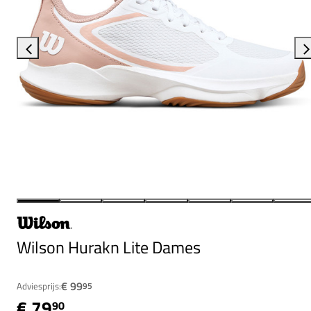
Wilson Hurakn Lite Dames
€ 99
Adviesprijs:
95
€ 79
90