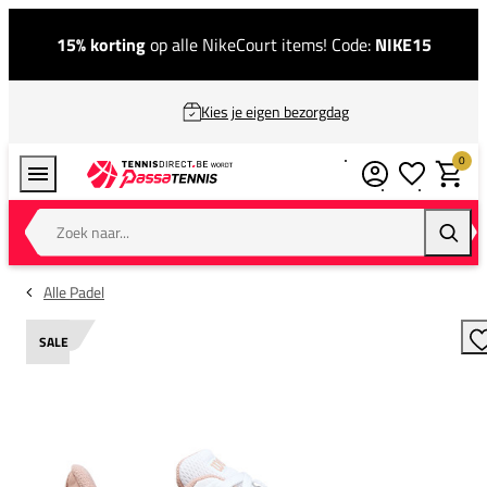
15% korting
op alle NikeCourt items! Code:
NIKE15
Kies je eigen bezorgdag
0
Verlanglijstj
Winkel
Zoek naar...
Zoeke
Alle Padel
SALE
T