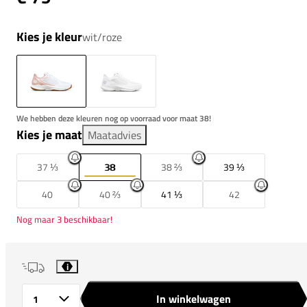
Kies je kleur
wit/roze
We hebben deze kleuren nog op voorraad voor maat 38!
Kies je maat
Maatadvies
37 ⅓
38
38 ⅔
39 ⅓
40
40 ⅔
41 ⅓
42
Nog maar 3 beschikbaar!
i
In winkelwagen
Aantal