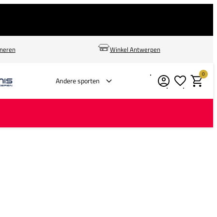
rneren
Winkel Antwerpen
0
Verlanglijstje
Winkelm
Andere sporten