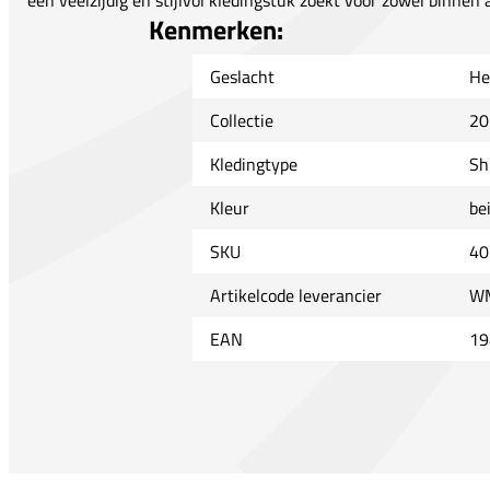
een veelzijdig en stijlvol kledingstuk zoekt voor zowel binnen
Kenmerken:
Geslacht
He
Collectie
20
Kledingtype
Sh
Kleur
be
SKU
40
Artikelcode leverancier
W
EAN
19