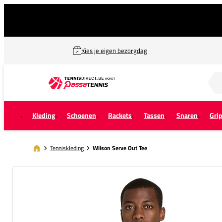
Kies je eigen bezorgdag
Zoek naar...
Kleding
Schoenen
Rackets
Tassen
Snaren
Gri
Tenniskleding
Wilson Serve Out Tee