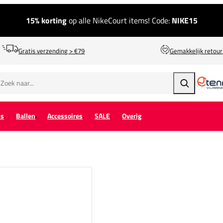
15% korting
op alle NikeCourt items! Code:
NIKE15
Gratis verzending > €79
Gemakkelijk retou
Zoeken
ps
Ballen
Accessoires
SALE
Overig