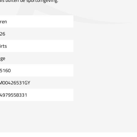
 als buiten de sportomgeving.
ren
26
irts
ige
5160
M00426531GY
4979558331