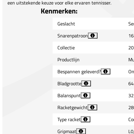
een uitstekende keuze voor elke ervaren tennisser.
Kenmerken:
Geslacht
Se
Snarenpatroon
16
i
Collectie
20
Productlijn
Mu
Bespannen geleverd?
On
i
Bladgrootte
64
i
Balanspunt
32
i
Racketgewicht
28
i
Type racket
Co
i
Gripmaat
L0
i