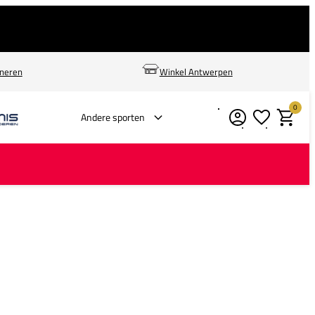
rneren
Winkel Antwerpen
0
Verlanglijstje
Winkelm
Andere sporten