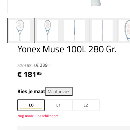
Yonex Muse 100L 280 Gr.
€ 239
Adviesprijs:
95
€ 181
95
Kies je maat
Maatadvies
L0
L1
L2
Nog maar 1 beschikbaar!