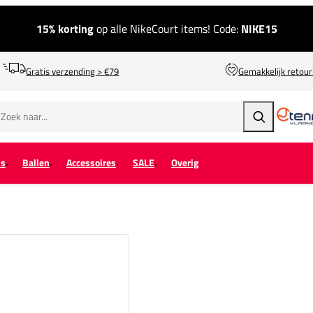
15% korting
op alle NikeCourt items! Code:
NIKE15
Gratis verzending > €79
Gemakkelijk retou
Zoeken
ps
Ballen
Accessoires
SALE
Overig