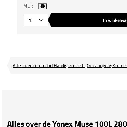
i
In winkelw
Aantal
Alles over dit product
Handig voor erbij
Omschrijving
Kenmer
Alles over de Yonex Muse 100L 280