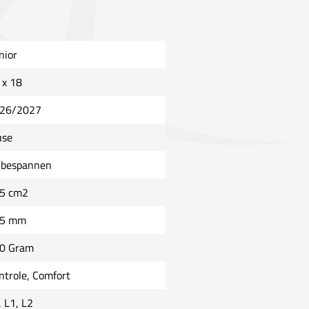
nior
 x 18
26/2027
se
bespannen
5 cm2
5 mm
0 Gram
ntrole, Comfort
, L1, L2