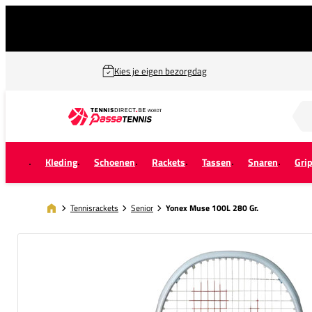
Kies je eigen bezorgdag
Zoek naar...
Kleding
Schoenen
Rackets
Tassen
Snaren
Gri
Tennisrackets
Senior
Yonex Muse 100L 280 Gr.