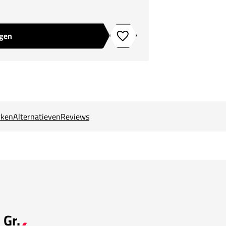
agen
Toevoegen aan verlanglijstje
ken
Alternatieven
Reviews
 Gr.