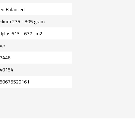
en Balanced
dium 275 - 305 gram
dplus 613 - 677 cm2
ver
7446
40154
50675529161