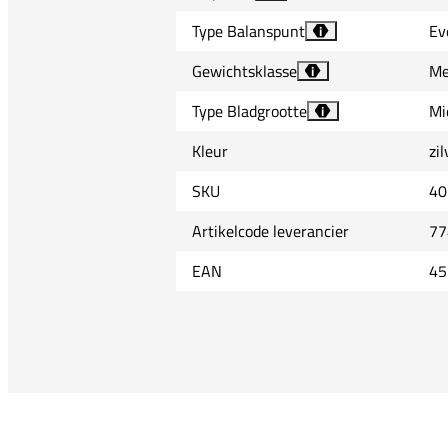
Type Balanspunt
Ev
i
Gewichtsklasse
Me
i
Type Bladgrootte
Mi
i
Kleur
zil
SKU
40
Artikelcode leverancier
77
EAN
45