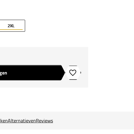
2XL
agen
Toevoegen aan verlanglijstje
ken
Alternatieven
Reviews