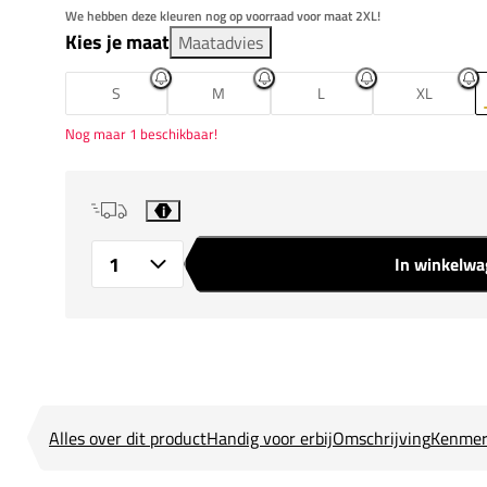
We hebben deze kleuren nog op voorraad voor maat 2XL!
Kies je maat
Maatadvies
S
M
L
XL
Nog maar 1 beschikbaar!
i
In winkelw
Aantal
Alles over dit product
Handig voor erbij
Omschrijving
Kenmer