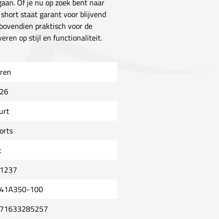
aan. Of je nu op zoek bent naar
short staat garant voor blijvend
 bovendien praktisch voor de
ren op stijl en functionaliteit.
ren
26
urt
orts
t
1237
41A350-100
71633285257