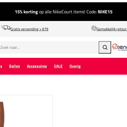
15% korting
op alle NikeCourt items! Code:
NIKE15
Gratis verzending > €79
Gemakkelijk retou
Zoeken
ps
Ballen
Accessoires
SALE
Overig