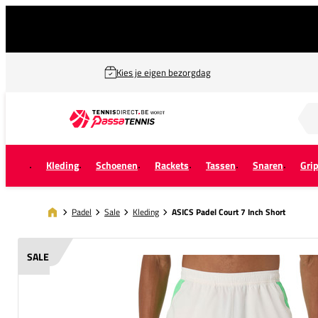
Kies je eigen bezorgdag
Zoek naar...
Kleding
Schoenen
Rackets
Tassen
Snaren
Gri
Padel
Sale
Kleding
ASICS Padel Court 7 Inch Short
SALE