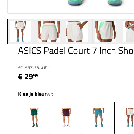
ASICS Padel Court 7 Inch Sho
€ 39
Adviesprijs:
95
€ 29
95
Kies je kleur
wit