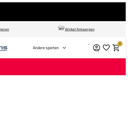
rneren
Winkel Antwerpen
0
Verlanglijstje
Winkelm
Andere sporten