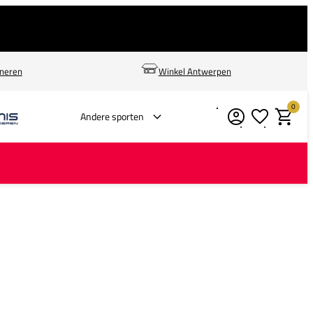
rneren
Winkel Antwerpen
0
Verlanglijstje
Winkelm
Andere sporten