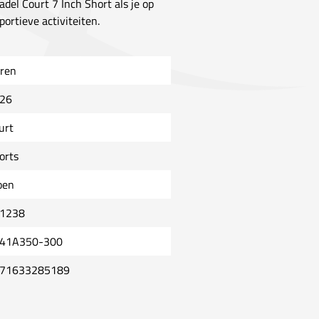
Padel Court 7 Inch Short als je op
ortieve activiteiten.
ren
26
urt
orts
oen
1238
41A350-300
71633285189