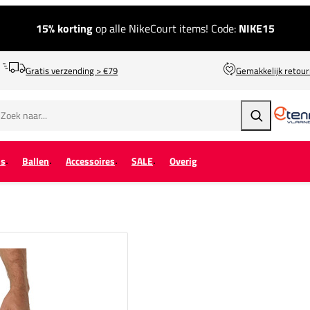
15% korting
op alle NikeCourt items! Code:
NIKE15
Gratis verzending > €79
Gemakkelijk retou
Zoeken
ps
Ballen
Accessoires
SALE
Overig