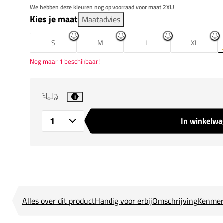
We hebben deze kleuren nog op voorraad voor maat 2XL!
Kies je maat
Maatadvies
S
M
L
XL
Nog maar 1 beschikbaar!
i
In winkelw
Aantal
Alles over dit product
Handig voor erbij
Omschrijving
Kenmer