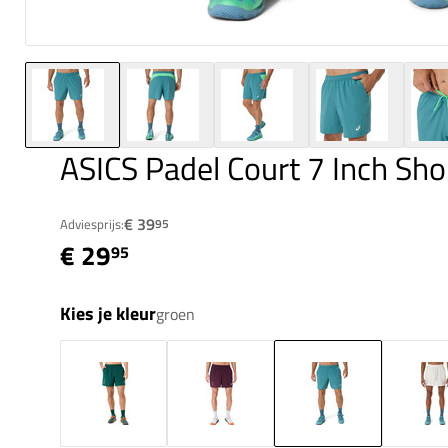
ASICS Padel Court 7 Inch Sho
€ 39
Adviesprijs:
95
€ 29
95
Kies je kleur
groen