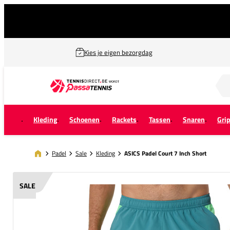
Kies je eigen bezorgdag
Zoek naar...
Kleding
Schoenen
Rackets
Tassen
Snaren
Gri
Padel
Sale
Kleding
ASICS Padel Court 7 Inch Short
SALE