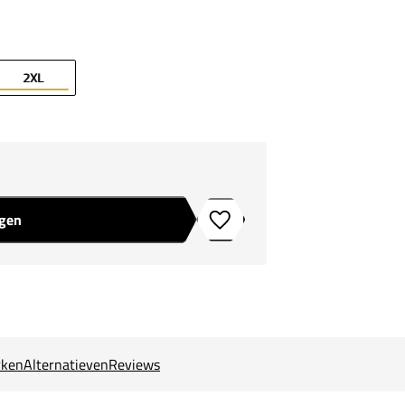
2XL
agen
Toevoegen aan verlanglijstje
ken
Alternatieven
Reviews