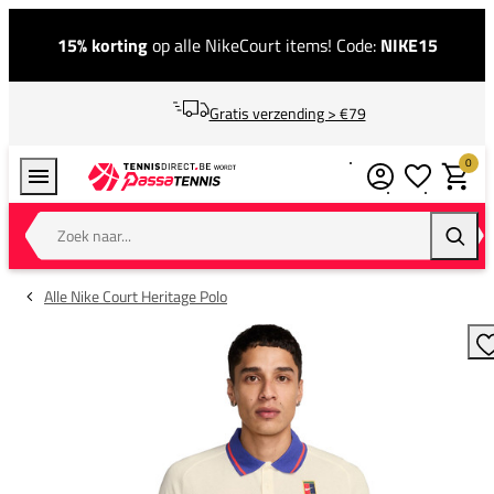
15% korting
op alle NikeCourt items! Code:
NIKE15
Gratis verzending > €79
0
Verlanglijstj
Winkel
Zoek naar...
Zoeke
Alle Nike Court Heritage Polo
T