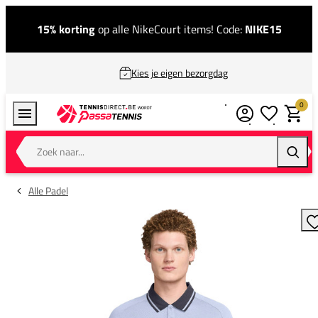
15% korting
op alle NikeCourt items! Code:
NIKE15
Kies je eigen bezorgdag
0
Verlanglijstj
Winkel
Zoek naar...
Zoeke
Alle Padel
T