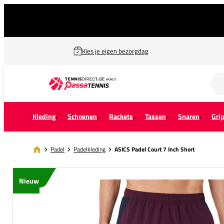
Kies je eigen bezorgdag
Zoek naar...
Kleding
Schoenen
Rackets
Tassen
Snaren
Gri
Padel
Padelkleding
ASICS Padel Court 7 Inch Short
Nieuw