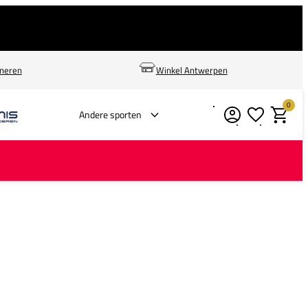
rneren
Winkel Antwerpen
0
Verlanglijstje
Winkelm
Andere sporten