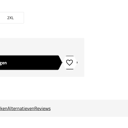
2XL
agen
Toevoegen aan verlanglijstje
ken
Alternatieven
Reviews