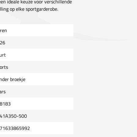
een ideale keuze voor verschillende
lling op elke sportgarderobe.
ren
26
urt
orts
nder broekje
ars
8183
41A350-500
71633865992