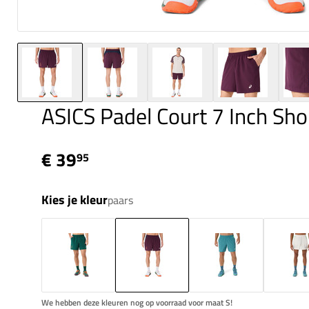
ASICS Padel Court 7 Inch Sho
€ 39
95
Kies je kleur
paars
We hebben deze kleuren nog op voorraad voor maat S!